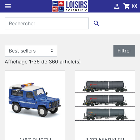


shopping_cart
(0)

Filtrer
Affichage 1-36 de 360 article(s)