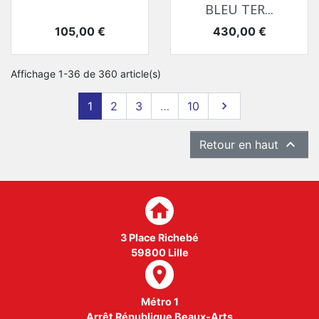
BLEU TER...
Prix
Prix
105,00 €
430,00 €
Affichage 1-36 de 360 article(s)
Suivant
1
2
3
…
10


Retour en haut
home
3 Place Richebé
59800 Lille
room
Métro 1
Arrêt République Beaux-Arts