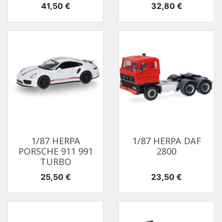
Prix
Prix
41,50 €
32,80 €
1/87 HERPA
1/87 HERPA DAF
PORSCHE 911 991
2800
TURBO
Prix
Prix
25,50 €
23,50 €