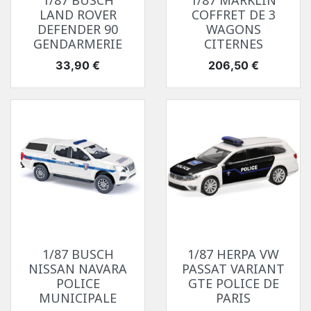
1/87 BUSCH
1/87 MARKLIN
LAND ROVER
COFFRET DE 3
DEFENDER 90
WAGONS
GENDARMERIE
CITERNES
Prix
Prix
33,90 €
206,50 €
1/87 BUSCH
1/87 HERPA VW
NISSAN NAVARA
PASSAT VARIANT
POLICE
GTE POLICE DE
MUNICIPALE
PARIS