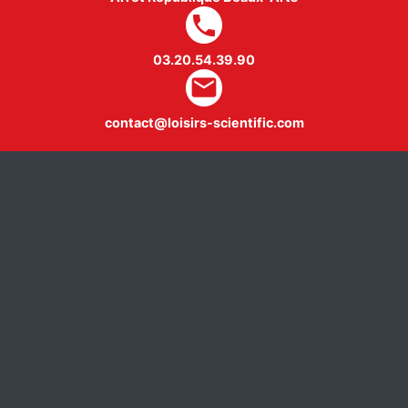
local_phone
03.20.54.39.90
mail
contact@loisirs-scientific.com