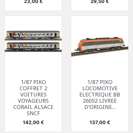
Prix
Prix
23,00 €
29,50 €
1/87 PIKO
1/87 PIKO
COFFRET 2
LOCOMOTIVE
VOITURES
ELECTRIQUE BB
VOYAGEURS
26052 LIVREE
CORAIL ALSACE
D'ORIGINE...
SNCF
Prix
Prix
142,00 €
137,00 €