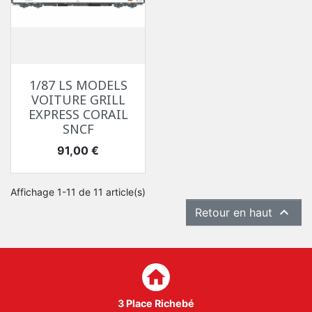
1/87 LS MODELS
VOITURE GRILL
EXPRESS CORAIL
SNCF
Prix
91,00 €
Affichage 1-11 de 11 article(s)

Retour en haut
home
3 Place Richebé