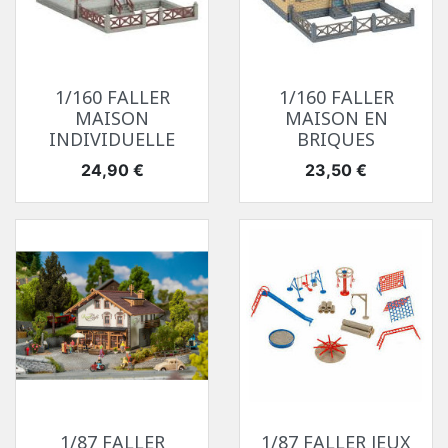
1/160 FALLER
1/160 FALLER
MAISON
MAISON EN
INDIVIDUELLE
BRIQUES
Prix
Prix
24,90 €
23,50 €
1/87 FALLER
1/87 FALLER JEUX