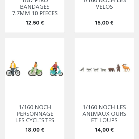
1/87 PIKO
1/160 NOCH LES
BANDAGES
VELOS
7.7MM 10 PIECES
Prix
Prix
12,50 €
15,00 €
1/160 NOCH
1/160 NOCH LES
PERSONNAGE
ANIMAUX OURS
LES CYCLISTES
ET LOUPS
Prix
Prix
18,00 €
14,00 €