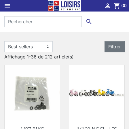


shopping_cart
(0)

Filtrer
Affichage 1-36 de 212 article(s)