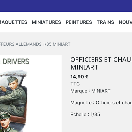
MAQUETTES
MINIATURES
PEINTURES
TRAINS
NOU
rs/Accessoires/Personnages/Flocages/Arbres
Camions/Agricoles/Travaux Publics
ntures/Bombes
Bateaux
Espaces
Militaria
Motos
Star Wars
Circuits
Locomot
Maq
FFEURS ALLEMANDS 1/35 MINIART
er,Gendarmerie,Police
/Camion
Rails
OFFICIERS ET CHA
Police
Gendarmerie
MINIART
14,90 €
TTC
Marque : MINIART
Maquette : Officiers et cha
Echelle : 1/35