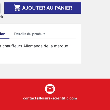

AJOUTER AU PANIER
ck
ion
Détails du produit
et chauffeurs Allemands de la marque
mail
contact@loisirs-scientific.com