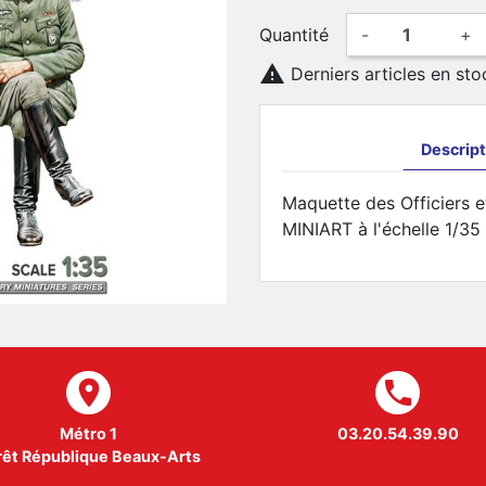
Quantité
-
+

Derniers articles en sto
Descript
Maquette des Officiers 
MINIART à l'échelle 1/35
room
local_phone
Métro 1
03.20.54.39.90
rêt République Beaux-Arts