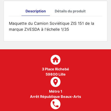
Description
Détails du produit
Maquette du Camion Soviétique ZIS 151 de la
marque ZVESDA à l'échelle 1/35
home
3 Place Richebé
59800 Lille
room
Métro 1
Arrêt République Beaux-Arts
local_phone