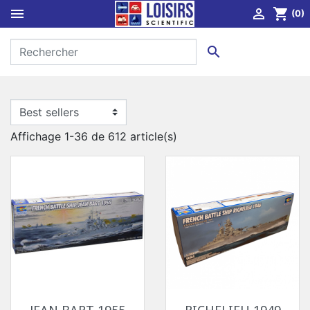


shopping_cart
(0)

Affichage 1-36 de 612 article(s)