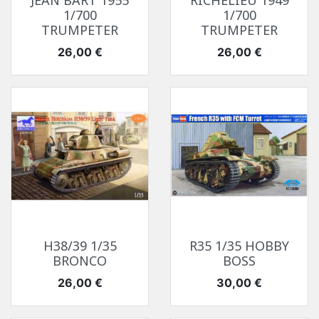
JEAN BART 1955
RICHELIEU 1949
1/700
1/700
TRUMPETER
TRUMPETER
Prix
Prix
26,00 €
26,00 €
H38/39 1/35
R35 1/35 HOBBY
BRONCO
BOSS
Prix
Prix
26,00 €
30,00 €