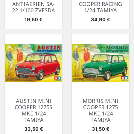
ANTIAERIEN SA-
COOPER RACING
22 1/100 ZVESDA
1/24 TAMIYA
Prix
Prix
19,50 €
34,90 €
AUSTIN MINI
MORRIS MINI
COOPER 1275S
COOPER 1275
MK.I 1/24
MK.I 1/24
TAMIYA
TAMIYA
Prix
Prix
33,50 €
31,50 €