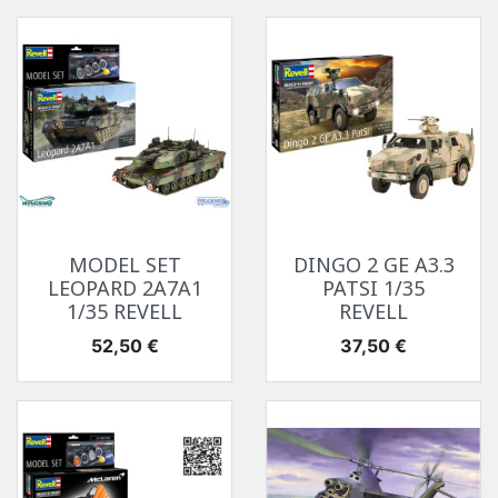
MODEL SET
DINGO 2 GE A3.3
LEOPARD 2A7A1
PATSI 1/35
1/35 REVELL
REVELL
Prix
Prix
52,50 €
37,50 €