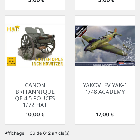
13,00 €
13,00 €
CANON
YAKOVLEV YAK-1
BRITANNIQUE
1/48 ACADEMY
QF 4.5 POUCES
1/72 HAT
Prix
Prix
10,00 €
17,00 €
Affichage 1-36 de 612 article(s)