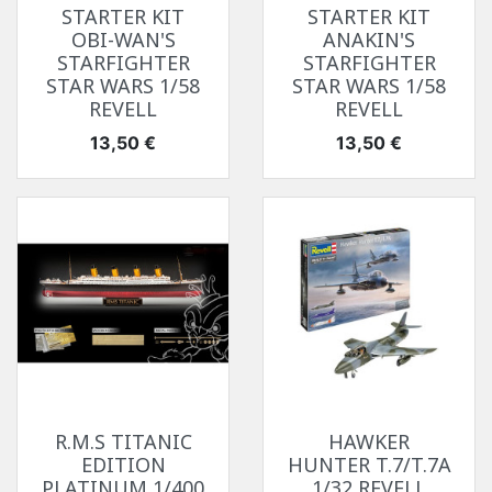
STARTER KIT
STARTER KIT
OBI-WAN'S
ANAKIN'S
STARFIGHTER
STARFIGHTER
STAR WARS 1/58
STAR WARS 1/58
REVELL
REVELL
Prix
Prix
13,50 €
13,50 €
R.M.S TITANIC
HAWKER
EDITION
HUNTER T.7/T.7A
PLATINUM 1/400
1/32 REVELL