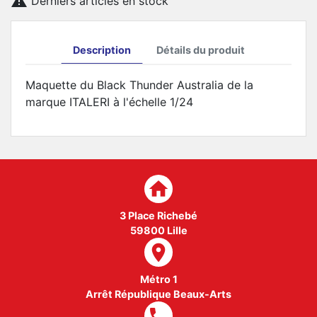

Derniers articles en stock
Description
Détails du produit
Maquette du Black Thunder Australia de la
marque ITALERI à l'échelle 1/24
home
3 Place Richebé
59800 Lille
room
Métro 1
Arrêt République Beaux-Arts
local_phone