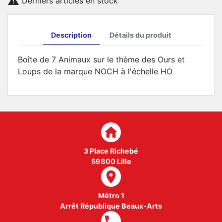

Derniers articles en stock
Description
Détails du produit
Boîte de 7 Animaux sur le thème des Ours et
Loups de la marque NOCH à l'échelle HO
home
3 Place Richebé
59800 Lille
room
Métro 1
Arrêt République Beaux-Arts
local_phone