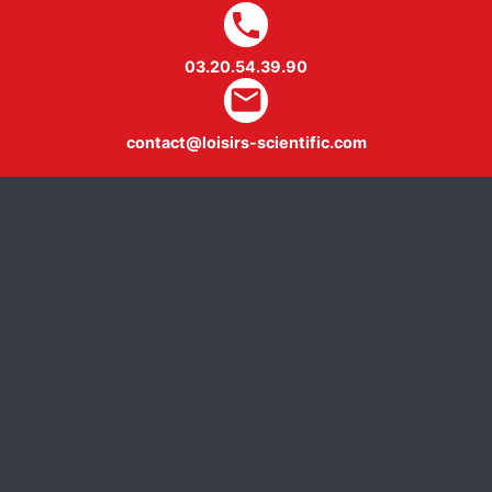
local_phone
03.20.54.39.90
mail
contact@loisirs-scientific.com