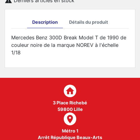

Derniers articles en stock
Description
Détails du produit
Mercedes Benz 300D Break Model T de 1990 de
couleur noire de la marque NOREV à l'échelle
1/18
home
3 Place Richebé
59800 Lille
room
Métro 1
Arrêt République Beaux-Arts