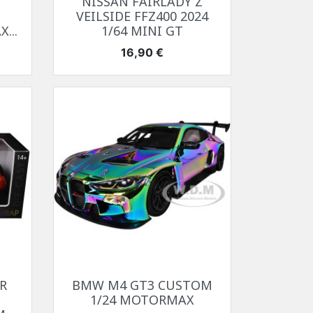
NISSAN FAIRLADY Z
VEILSIDE FFZ400 2024
...
1/64 MINI GT
Prix
16,90 €
Aperçu rapide

R
BMW M4 GT3 CUSTOM
1/24 MOTORMAX