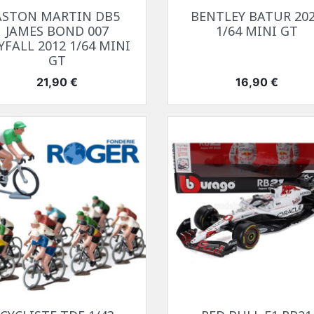
Aperçu rapide
Aperçu rapide


ASTON MARTIN DB5
BENTLEY BATUR 20
JAMES BOND 007
1/64 MINI GT
YFALL 2012 1/64 MINI
GT
Prix
Prix
21,90 €
16,90 €
Aperçu rapide
Aperçu rapide

