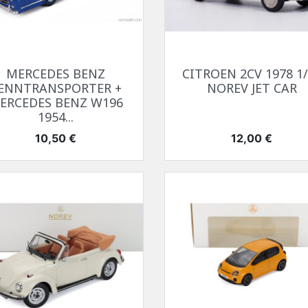
Aperçu rapide
Aperçu rapide


MERCEDES BENZ
CITROEN 2CV 1978 1
ENNTRANSPORTER +
NOREV JET CAR
ERCEDES BENZ W196
1954...
Prix
Prix
10,50 €
12,00 €