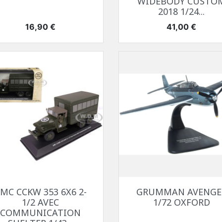
WIDEBODY CUSTO
2018 1/24...
Prix
Prix
16,90 €
41,00 €
Aperçu rapide
Aperçu rapide


MC CCKW 353 6X6 2-
GRUMMAN AVENGE
1/2 AVEC
1/72 OXFORD
COMMUNICATION