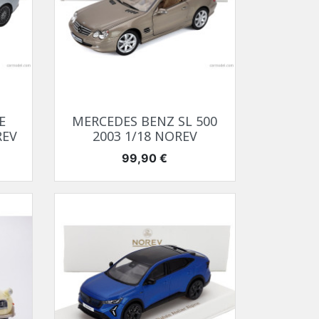
Aperçu rapide

E
MERCEDES BENZ SL 500
REV
2003 1/18 NOREV
Prix
99,90 €