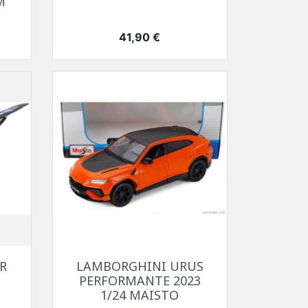
M
Prix
41,90 €
Aperçu rapide

R
LAMBORGHINI URUS
PERFORMANTE 2023
1/24 MAISTO