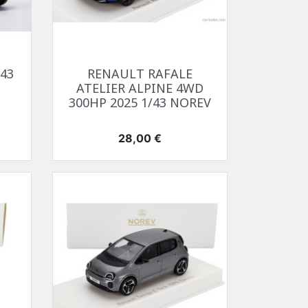
Aperçu rapide

/43
RENAULT RAFALE
ATELIER ALPINE 4WD
300HP 2025 1/43 NOREV
Prix
28,00 €