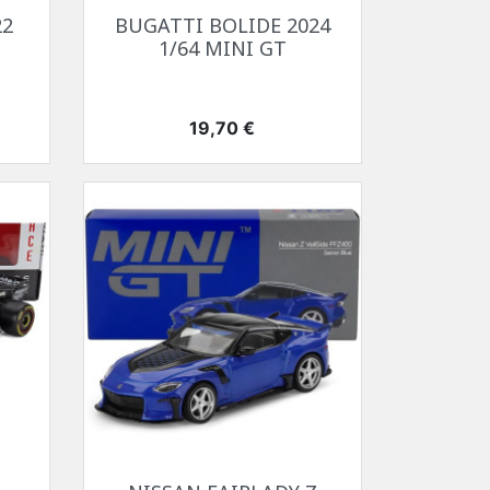
Aperçu rapide

22
BUGATTI BOLIDE 2024
1/64 MINI GT
Prix
19,70 €
Aperçu rapide
