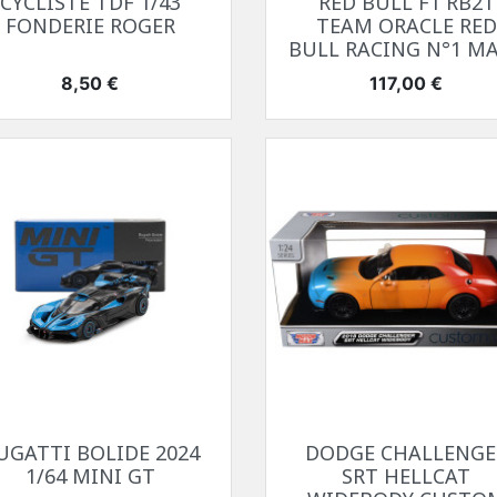
CYCLISTE TDF 1/43
RED BULL F1 RB21
FONDERIE ROGER
TEAM ORACLE RED
BULL RACING N°1 MAX
Prix
Prix
8,50 €
117,00 €
Aperçu rapide
Aperçu rapide


UGATTI BOLIDE 2024
DODGE CHALLENGE
1/64 MINI GT
SRT HELLCAT