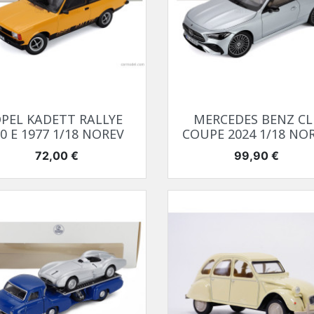
Aperçu rapide
Aperçu rapide


PEL KADETT RALLYE
MERCEDES BENZ CL
.0 E 1977 1/18 NOREV
COUPE 2024 1/18 NO
Prix
Prix
72,00 €
99,90 €