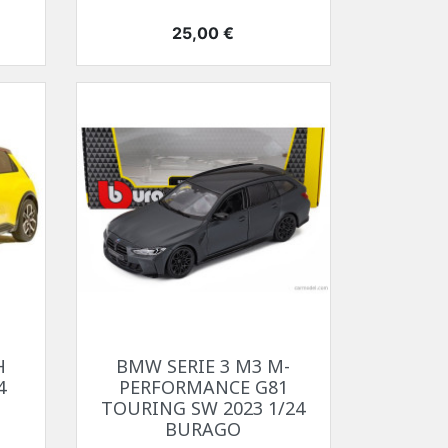
Prix
25,00 €
Aperçu rapide

H
BMW SERIE 3 M3 M-
4
PERFORMANCE G81
TOURING SW 2023 1/24
BURAGO