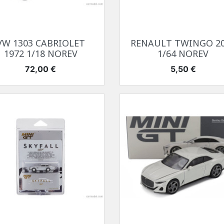
Aperçu rapide
Aperçu rapide


VW 1303 CABRIOLET
RENAULT TWINGO 2
1972 1/18 NOREV
1/64 NOREV
Prix
Prix
72,00 €
5,50 €