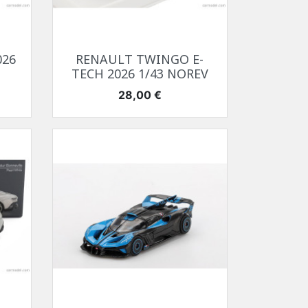
Aperçu rapide

026
RENAULT TWINGO E-
TECH 2026 1/43 NOREV
Prix
28,00 €