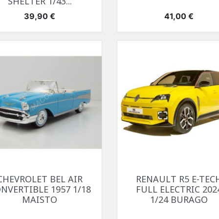
SHELTER 1/43...
Prix
Prix
39,90 €
41,00 €
Aperçu rapide
Aperçu rapide


CHEVROLET BEL AIR
RENAULT R5 E-TEC
NVERTIBLE 1957 1/18
FULL ELECTRIC 202
MAISTO
1/24 BURAGO