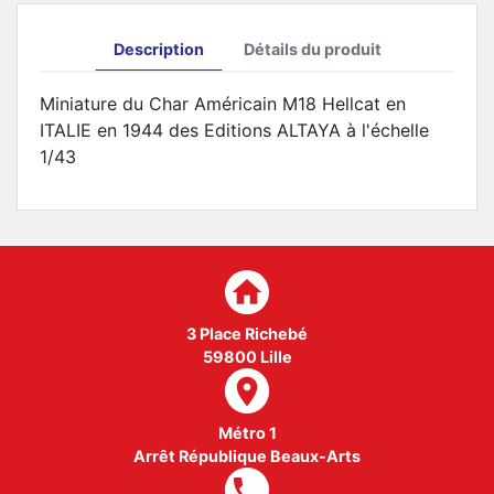
Description
Détails du produit
Miniature du Char Américain M18 Hellcat en
ITALIE en 1944 des Editions ALTAYA à l'échelle
1/43
home
3 Place Richebé
59800 Lille
room
Métro 1
Arrêt République Beaux-Arts
local_phone