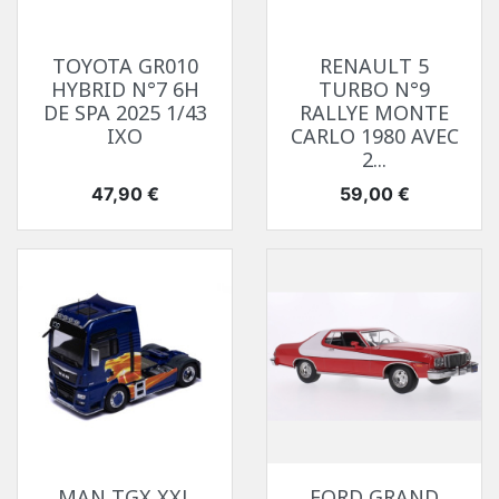
TOYOTA GR010
RENAULT 5
HYBRID N°7 6H
TURBO N°9
DE SPA 2025 1/43
RALLYE MONTE
IXO
CARLO 1980 AVEC
2...
Prix
Prix
47,90 €
59,00 €
MAN TGX XXL
FORD GRAND