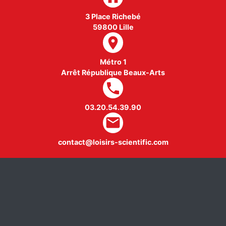
3 Place Richebé
59800 Lille
room
Métro 1
Arrêt République Beaux-Arts
local_phone
03.20.54.39.90
mail
contact@loisirs-scientific.com