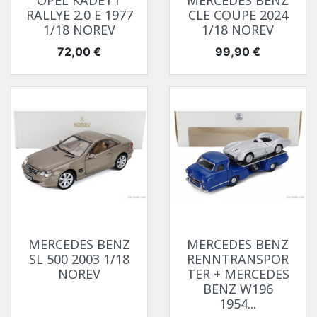
OPEL KADETT
MERCEDES BENZ
RALLYE 2.0 E 1977
CLE COUPE 2024
1/18 NOREV
1/18 NOREV
Prix
Prix
72,00 €
99,90 €
MERCEDES BENZ
MERCEDES BENZ
SL 500 2003 1/18
RENNTRANSPOR
NOREV
TER + MERCEDES
BENZ W196
1954...