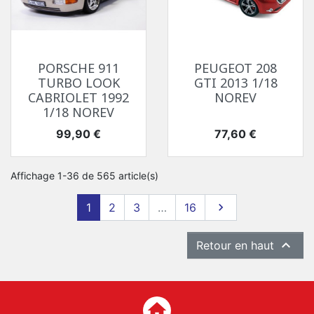
PORSCHE 911
PEUGEOT 208
TURBO LOOK
GTI 2013 1/18
CABRIOLET 1992
NOREV
1/18 NOREV
Prix
Prix
99,90 €
77,60 €
Affichage 1-36 de 565 article(s)
Suivant
1
2
3
…
16


Retour en haut
home