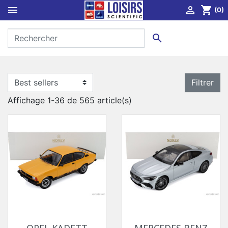


shopping_cart
(0)

Filtrer
Affichage 1-36 de 565 article(s)