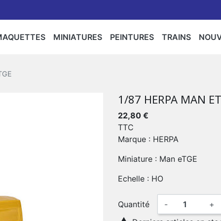
MAQUETTES
MINIATURES
PEINTURES
TRAINS
NOU
rs/Accessoires/Personnages/Flocages/Arbres
Camions/Agricoles/Travaux Publics
ntures/Bombes
Bateaux
Espaces
Militaria
Motos
Star Wars
Circuits
Locomot
Maq
TGE
er,Gendarmerie,Police
/Camion
Rails
1/87 HERPA MAN E
Police
Gendarmerie
22,80 €
TTC
Marque : HERPA
Miniature : Man eTGE
Echelle : HO
Quantité
-
+