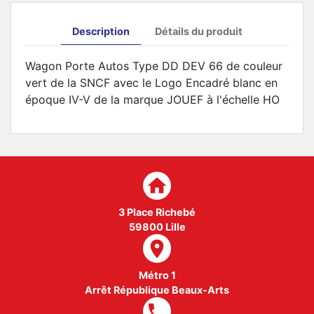
Description
Détails du produit
Wagon Porte Autos Type DD DEV 66 de couleur
vert de la SNCF avec le Logo Encadré blanc en
époque IV-V de la marque JOUEF à l'échelle HO
home
3 Place Richebé
59800 Lille
room
Métro 1
Arrêt République Beaux-Arts
local_phone