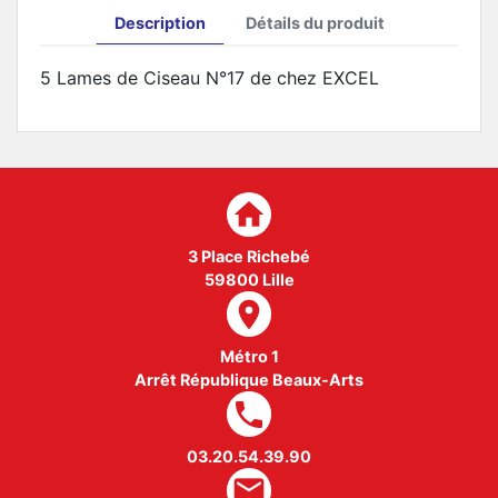
Description
Détails du produit
5 Lames de Ciseau N°17 de chez EXCEL
home
3 Place Richebé
59800 Lille
room
Métro 1
Arrêt République Beaux-Arts
local_phone
03.20.54.39.90
mail