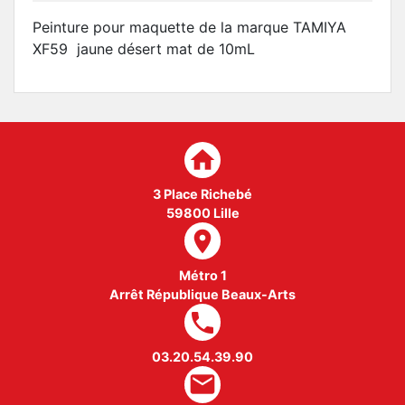
Peinture pour maquette de la marque TAMIYA
XF59 jaune désert mat de 10mL
home
3 Place Richebé
59800 Lille
room
Métro 1
Arrêt République Beaux-Arts
local_phone
03.20.54.39.90
mail