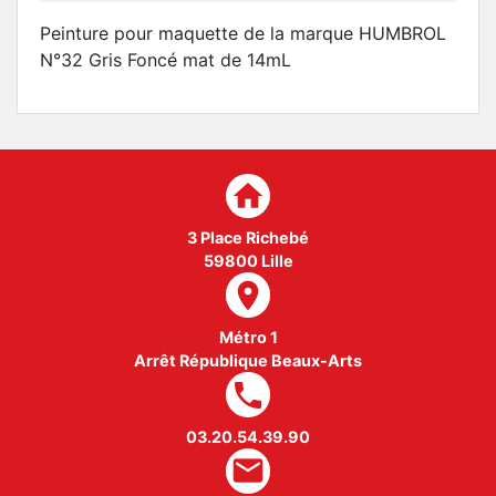
Peinture pour maquette de la marque HUMBROL
N°32 Gris Foncé mat de 14mL
home
3 Place Richebé
59800 Lille
room
Métro 1
Arrêt République Beaux-Arts
local_phone
03.20.54.39.90
mail