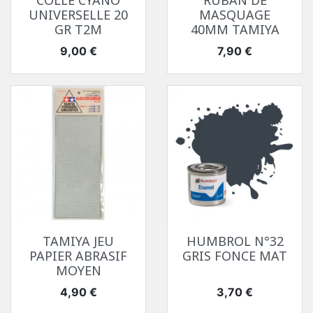
COLLE CYANO
RUBAN DE
UNIVERSELLE 20
MASQUAGE
GR T2M
40MM TAMIYA
Prix
Prix
9,00 €
7,90 €
TAMIYA JEU
HUMBROL N°32
PAPIER ABRASIF
GRIS FONCE MAT
MOYEN
Prix
Prix
4,90 €
3,70 €