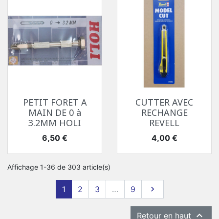
PETIT FORET A
CUTTER AVEC
MAIN DE 0 à
RECHANGE
3.2MM HOLI
REVELL
Prix
Prix
6,50 €
4,00 €
Affichage 1-36 de 303 article(s)
Suivant
1
2
3
…
9


Retour en haut