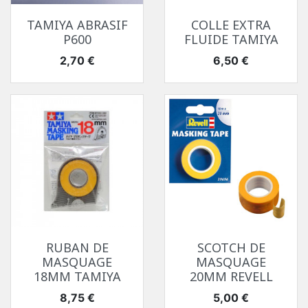
TAMIYA ABRASIF
COLLE EXTRA
P600
FLUIDE TAMIYA
Prix
Prix
2,70 €
6,50 €
RUBAN DE
SCOTCH DE
MASQUAGE
MASQUAGE
18MM TAMIYA
20MM REVELL
Prix
Prix
8,75 €
5,00 €