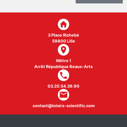
home
3 Place Richebé
59800 Lille
room
Métro 1
Arrêt République Beaux-Arts
local_phone
03.20.54.39.90
mail
contact@loisirs-scientific.com