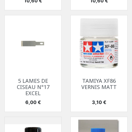
Prix
Prix
10,60 €
10,60 €
5 LAMES DE
TAMIYA XF86
CISEAU N°17
VERNIS MATT
EXCEL
Prix
Prix
6,00 €
3,10 €