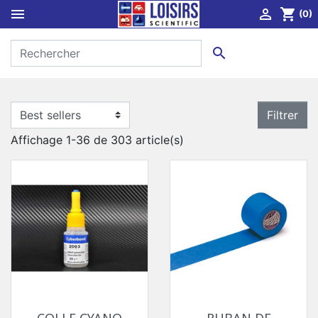


shopping_cart
(0)

Filtrer
Affichage 1-36 de 303 article(s)