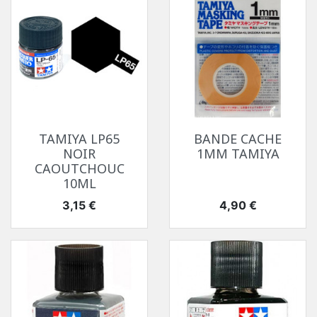
TAMIYA LP65
BANDE CACHE
NOIR
1MM TAMIYA
CAOUTCHOUC
10ML
Prix
Prix
3,15 €
4,90 €