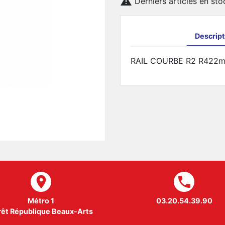

Derniers articles en sto
Descript
RAIL COURBE R2 R422mm 
room
local_phone
Métro 1
03.20.54.39.90
rêt République Beaux-Arts