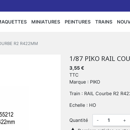
MAQUETTES
MINIATURES
PEINTURES
TRAINS
NOU
rs/Accessoires/Personnages/Flocages/Arbres
Camions/Agricoles/Travaux Publics
ntures/Bombes
Bateaux
Espaces
Militaria
Motos
Star Wars
Circuits
Locomot
Maq
 COURBE R2 R422MM
er,Gendarmerie,Police
/Camion
Rails
1/87 PIKO RAIL C
Police
Gendarmerie
3,55 €
TTC
Marque : PIKO
Train : RAIL Courbe R2 R
Echelle : HO
Quantité
-
+