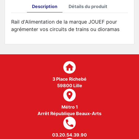
Description
Détails du produit
Rail d'Alimentation de la marque JOUEF pour
agrémenter vos circuits de trains ou dioramas
home
3 Place Richebé
59800 Lille
room
Métro 1
Arrêt République Beaux-Arts
local_phone
03.20.54.39.90