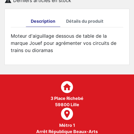

Derniers articles en stock
Description
Détails du produit
Moteur d'aiguillage dessous de table de la
marque Jouef pour agrémenter vos circuits de
trains ou dioramas
home
3 Place Richebé
59800 Lille
room
Métro 1
Arrêt République Beaux-Arts