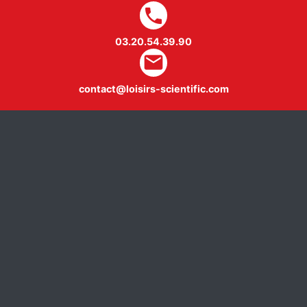
local_phone
03.20.54.39.90
mail
contact@loisirs-scientific.com