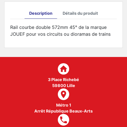
Description
Détails du produit
Rail courbe double 572mm 45° de la marque
JOUEF pour vos circuits ou dioramas de trains
home
3 Place Richebé
59800 Lille
room
Métro 1
Arrêt République Beaux-Arts
local_phone