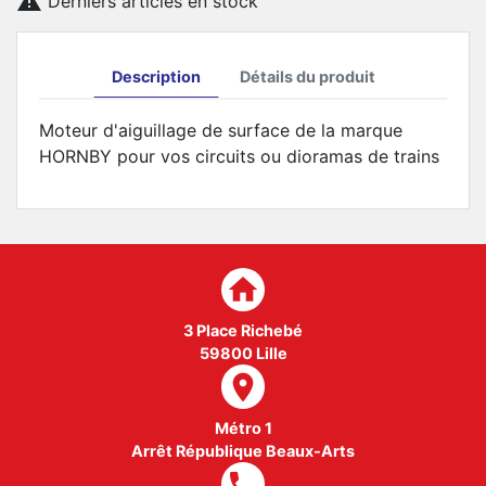

Derniers articles en stock
Description
Détails du produit
Moteur d'aiguillage de surface de la marque
HORNBY pour vos circuits ou dioramas de trains
home
3 Place Richebé
59800 Lille
room
Métro 1
Arrêt République Beaux-Arts
local_phone