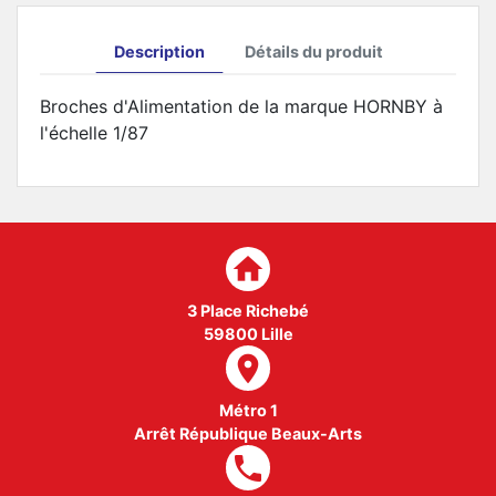
Description
Détails du produit
Broches d'Alimentation de la marque HORNBY à
l'échelle 1/87
home
3 Place Richebé
59800 Lille
room
Métro 1
Arrêt République Beaux-Arts
local_phone