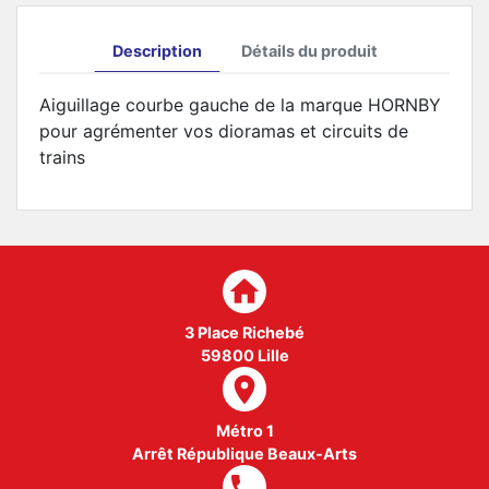
Description
Détails du produit
Aiguillage courbe gauche de la marque HORNBY
pour agrémenter vos dioramas et circuits de
trains
home
3 Place Richebé
59800 Lille
room
Métro 1
Arrêt République Beaux-Arts
local_phone