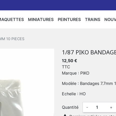
MAQUETTES
MINIATURES
PEINTURES
TRAINS
NOU
rs/Accessoires/Personnages/Flocages/Arbres
Camions/Agricoles/Travaux Publics
ntures/Bombes
Bateaux
Espaces
Militaria
Motos
Star Wars
Circuits
Locomot
Maq
MM 10 PIECES
er,Gendarmerie,Police
/Camion
Rails
1/87 PIKO BANDAGE
Police
Gendarmerie
12,50 €
TTC
Marque : PIKO
Modèle : Bandages 7.7mm 1
Echelle : HO
Quantité
-
+