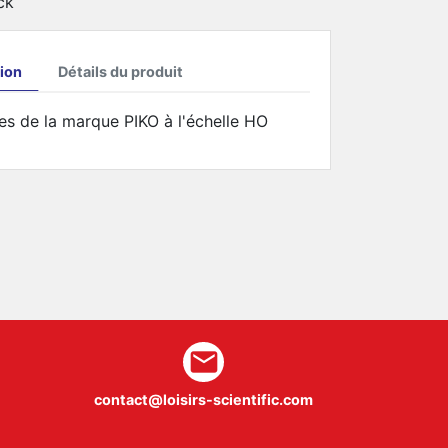
ck
ion
Détails du produit
s de la marque PIKO à l'échelle HO
mail
contact@loisirs-scientific.com