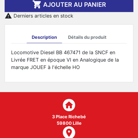

AJOUTER AU PANIER

Derniers articles en stock
Description
Détails du produit
Locomotive Diesel BB 467471 de la SNCF en
Livrée FRET en époque VI en Analogique de la
marque JOUEF à l'échelle HO
home
3 Place Richebé
59800 Lille
room