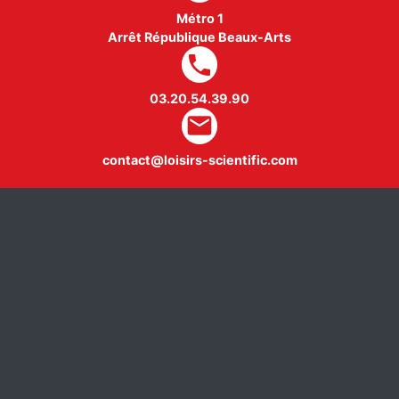
Métro 1
Arrêt République Beaux-Arts
local_phone
03.20.54.39.90
mail
contact@loisirs-scientific.com