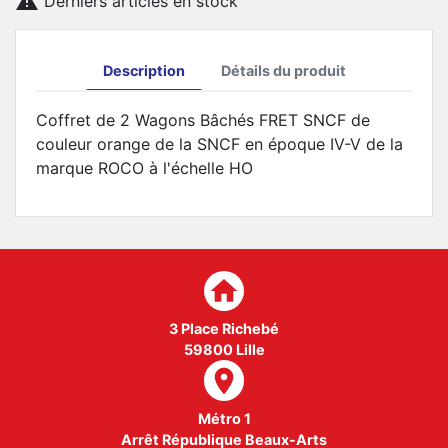

Derniers articles en stock
Description
Détails du produit
Coffret de 2 Wagons Bâchés FRET SNCF de
couleur orange de la SNCF en époque IV-V de la
marque ROCO à l'échelle HO
home
3 Place Richebé
59800 Lille
room
Métro 1
Arrêt République Beaux-Arts