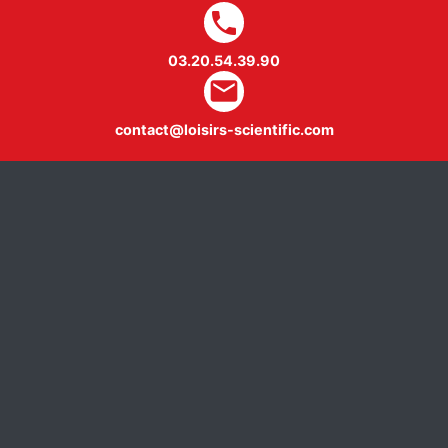
local_phone
03.20.54.39.90
mail
contact@loisirs-scientific.com