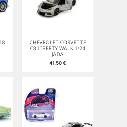
Aperçu rapide

18
CHEVROLET CORVETTE
C8 LIBERTY WALK 1/24
JADA
Prix
41,50 €