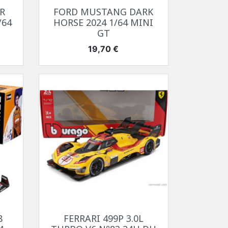
Aperçu rapide

R
FORD MUSTANG DARK
/64
HORSE 2024 1/64 MINI
GT
Prix
19,70 €
Aperçu rapide

8
FERRARI 499P 3.0L