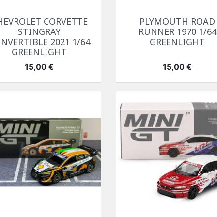
Aperçu rapide
Aperçu rapide


HEVROLET CORVETTE
PLYMOUTH ROAD
STINGRAY
RUNNER 1970 1/64
NVERTIBLE 2021 1/64
GREENLIGHT
GREENLIGHT
Prix
Prix
15,00 €
15,00 €