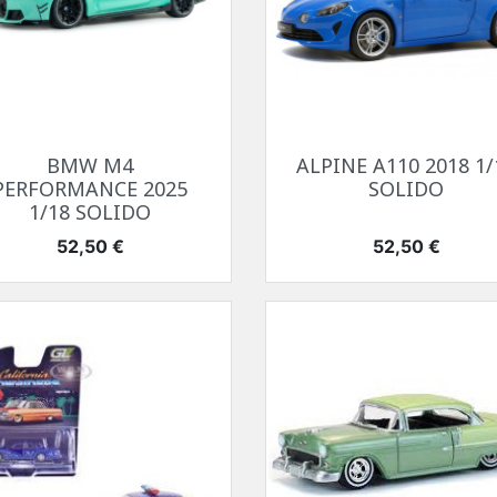
Aperçu rapide
Aperçu rapide


BMW M4
ALPINE A110 2018 1/
PERFORMANCE 2025
SOLIDO
1/18 SOLIDO
Prix
Prix
52,50 €
52,50 €