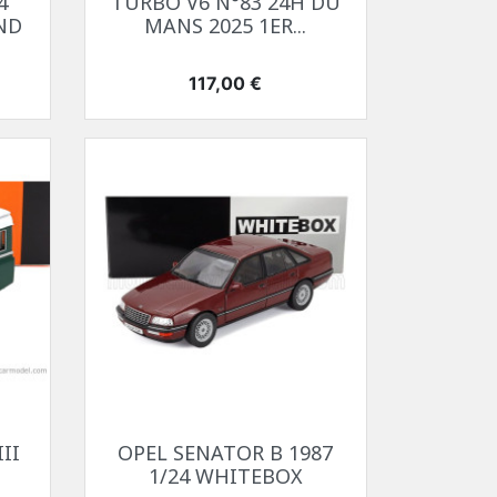
4
TURBO V6 N°83 24H DU
ND
MANS 2025 1ER...
Prix
117,00 €
Aperçu rapide

II
OPEL SENATOR B 1987
1/24 WHITEBOX