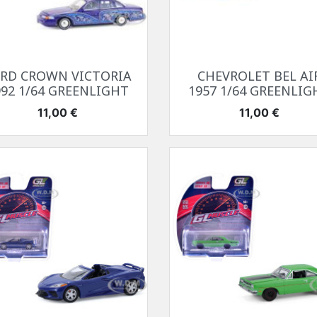
Aperçu rapide
Aperçu rapide


RD CROWN VICTORIA
CHEVROLET BEL AI
992 1/64 GREENLIGHT
1957 1/64 GREENLIG
Prix
Prix
11,00 €
11,00 €