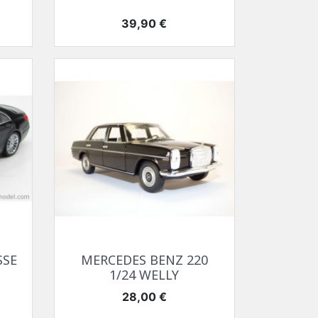
Prix
39,90 €
Aperçu rapide

SSE
MERCEDES BENZ 220
1/24 WELLY
Prix
28,00 €