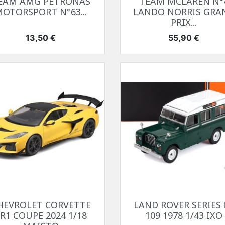
EAM AMG PETRONAS
TEAM MCLAREN N°
OTORSPORT N°63...
LANDO NORRIS GRA
PRIX...
Prix
Prix
13,50 €
55,90 €
Aperçu rapide
Aperçu rapide


HEVROLET CORVETTE
LAND ROVER SERIES I
R1 COUPE 2024 1/18
109 1978 1/43 IXO