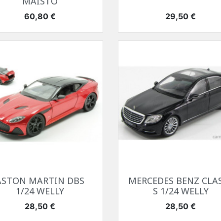
MAISTO
Prix
Prix
60,80 €
29,50 €
Aperçu rapide
Aperçu rapide


ASTON MARTIN DBS
MERCEDES BENZ CLA
1/24 WELLY
S 1/24 WELLY
Prix
Prix
28,50 €
28,50 €