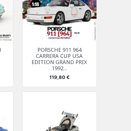
Aperçu rapide

3
PORSCHE 911 964
CARRERA CUP USA
EDITION GRAND PRIX
1992...
Prix
119,80 €