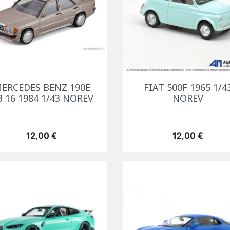
Aperçu rapide
Aperçu rapide


ERCEDES BENZ 190E
FIAT 500F 1965 1/4
3 16 1984 1/43 NOREV
NOREV
Prix
Prix
12,00 €
12,00 €