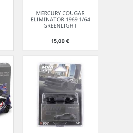
Aperçu rapide

MERCURY COUGAR
ELIMINATOR 1969 1/64
GREENLIGHT
Prix
15,00 €