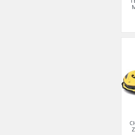
T
M
C
Z