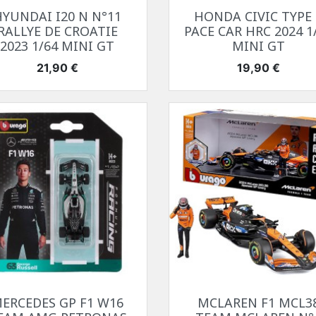
Aperçu rapide
Aperçu rapide


HYUNDAI I20 N N°11
HONDA CIVIC TYPE 
RALLYE DE CROATIE
PACE CAR HRC 2024 1
2023 1/64 MINI GT
MINI GT
Prix
Prix
21,90 €
19,90 €
Aperçu rapide
Aperçu rapide


ERCEDES GP F1 W16
MCLAREN F1 MCL3