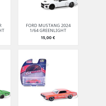
Aperçu rapide

R
FORD MUSTANG 2024
HT
1/64 GREENLIGHT
Prix
15,00 €